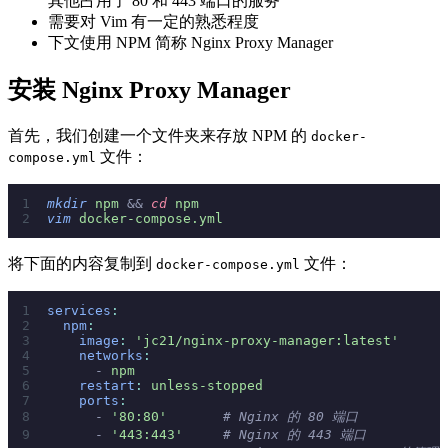
其他占用了 80 和 443 端口的服务
需要对 Vim 有一定的熟悉程度
下文使用 NPM 简称 Nginx Proxy Manager
安装 Nginx Proxy Manager
首先，我们创建一个文件夹来存放 NPM 的
docker-
文件：
compose.yml
mkdir
 npm
 &&
 cd
 npm
vim
 docker-compose.yml
将下面的内容复制到
文件：
docker-compose.yml
services
:
  npm
:
    image
:
 'jc21/nginx-proxy-manager:latest'
    networks
:
      -
 npm
    restart
:
 unless-stopped
    ports
:
      -
 '80:80'
       # Nginx 的 80 端口
      -
 '443:443'
     # Nginx 的 443 端口