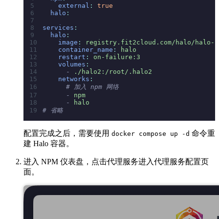
    external
:
 true
  halo
:
services
:
  halo
:
    image
:
 registry.fit2cloud.com/halo/halo-p
    container_name
:
 halo
    restart
:
 on-failure:3
    volumes
:
      -
 ./halo2:/root/.halo2
    networks
:
      # 加入 npm 网络
      -
 npm
      -
 halo
# 省略
配置完成之后，需要使用
命令重
docker compose up -d
建 Halo 容器。
进入 NPM 仪表盘，点击代理服务进入代理服务配置页
面。