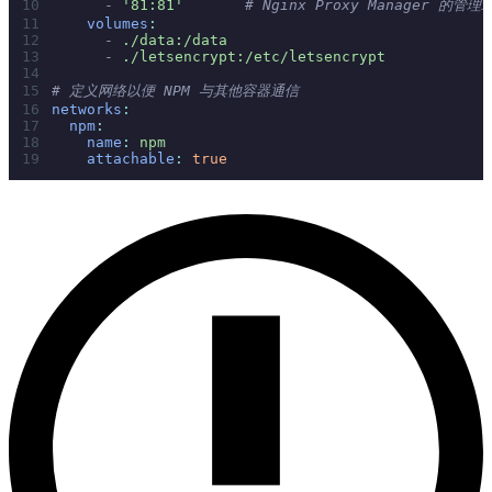
      -
 '81:81'
       # Nginx Proxy Manager 的管理
    volumes
:
      -
 ./data:/data
      -
 ./letsencrypt:/etc/letsencrypt
# 定义网络以便 NPM 与其他容器通信
networks
:
  npm
:
    name
:
 npm
    attachable
:
 true